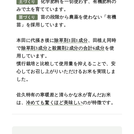
化学肥料を一切使わず、有機肥料の
土づくり
みで土を育てています。
苗の段階から農薬を使わない「有機
苗づくり
苗」を採用しています。
本田に代掻き後に
除草剤1回1成分
、田植え同時
で
除草剤3成分と殺菌剤2成分の合計6成分
を使
用しています。
慣行栽培と比較して使用量を抑えることで、安
心してお召し上がりいただけるお米を実現しま
した。
佐久特有の寒暖差と清らかな水が育んだお米
は、
冷めても驚くほど美味しい
のが特徴です。