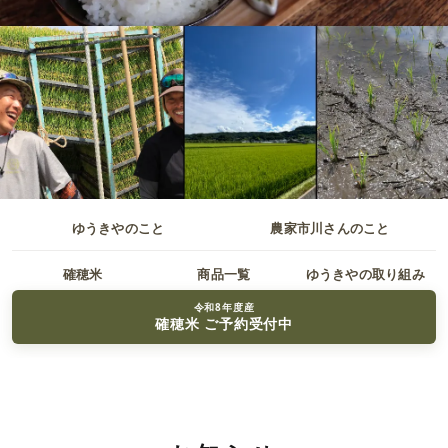
ゆうきやのこと
農家市川さんのこと
確穂米
商品一覧
ゆうきやの取り組み
令和8年度産
確穂米 ご予約受付中