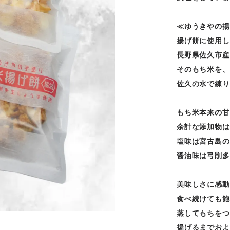
≪ゆうきやの揚
揚げ餅に使用し
長野県佐久市産
そのもち米を、
佐久の水で練り
もち米本来の甘
余計な添加物は
塩味は宮古島の
醤油味は弓削多
美味しさに感動
食べ続けても飽
蒸してもちをつ
揚げるまでおよ